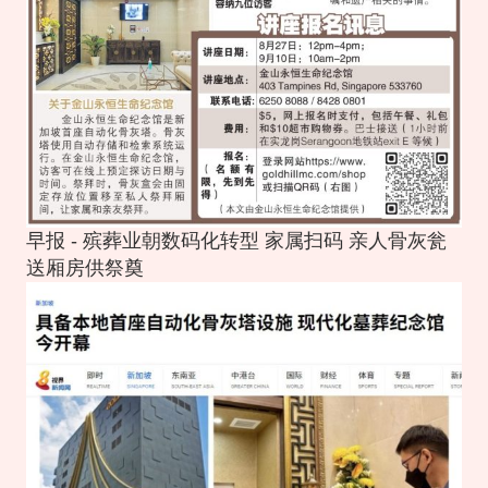
早报 - 殡葬业朝数码化转型 家属扫码 亲人骨灰瓮
送厢房供祭奠