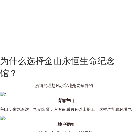
任何地方都可种生基吗？
不是。生基一定要种在真气龙穴的明宅风水地。而且长
生瓮一定要安置地表之下。才能吸纳天地之真气，之射
给福主，不间断的造福福主。
为什么选择金山永恒生命纪念
馆？
所谓的理想风水宝地是要条件的！
背靠主山
主山，来龙深远，气贯隆盛，左右前后另有砂山护卫，这样才能藏风养气
地户要闭