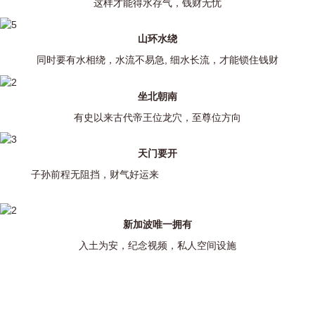
这样才能得水存气，钱财无忧
山环水绕
同时要有水相绕，水流不易急, 细水长流，才能锁住钱财
坐北朝南
有史以来古代帝王位龙穴，至尊位方向
天门要开
子孙前程无阻挡，财气好运来
子孙 前程无阻挡，财
气好运来
新加波唯一拥有
入土为安，纪念视频，私人空间设施
金山永恒生命纪念馆所有的长寿