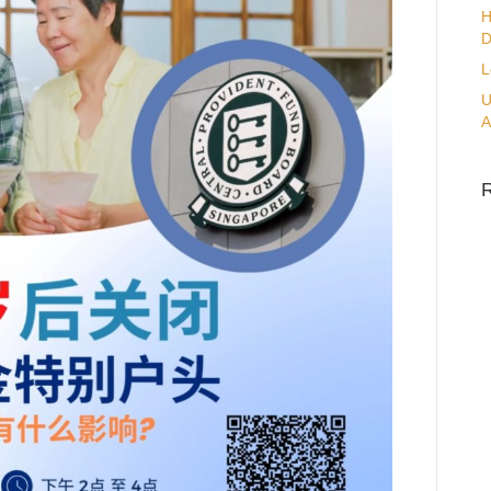
H
D
L
U
A