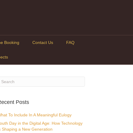
ne Booking
Contact Us
FAQ
ects
ecent Posts
hat To Include In A Meaningful Eulogy
outh Day in the Digital Age: How Technology
s Shaping a New Generation