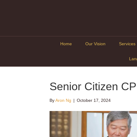
Home
Our Vision
Services
Lan
Senior Citizen C
By
Aron Ng
|
October 17, 2024