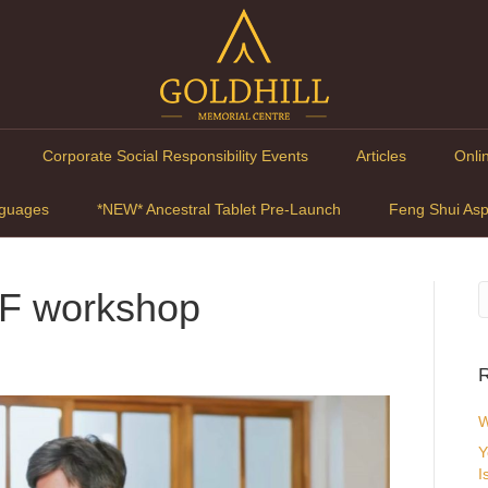
Corporate Social Responsibility Events
Articles
Onli
guages
*NEW* Ancestral Tablet Pre-Launch
Feng Shui Asp
PF workshop
R
W
Y
I